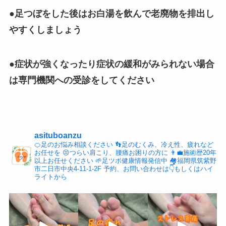
●足つぼをした後はお白湯を飲んで老廃物を排出し
やすくしましょう
●症状が強くなったり症状の緩和がみられない場合
は専門機関への受診をしてください
asituboanzu
🍊足のお悩み相談ください
👣足のむくみ、冷え性、疲れなど
お任せを
😣つらい肩こり、腰痛お困りの方に
👨‍💼施術歴20年
以上お任せください
🌱足ツボ健康情報発信中
🏘福岡県筑紫野
市二日市中央4-11-1-2F
予約、お問い合わせは👇もしくはハイ
ライトから