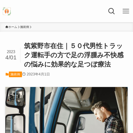
ホーム
施術例
筑紫野市在住｜５０代男性トラッ
2023
ク運転手の方で足の浮腫み不快感
4/01
の悩みに効果的な足つぼ療法
2023年4月1日
施術例