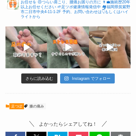
お任せを
😣つらい肩こり、腰痛お困りの方に
👨‍💼施術歴20年
以上お任せください
🌱足ツボ健康情報発信中
🏘福岡県筑紫野
市二日市中央4-11-1-2F
予約、お問い合わせは👇もしくはハイ
ライトから
さらに読み込む
Instagram でフォロー
足つぼ
膝の痛み
よかったらシェアしてね！