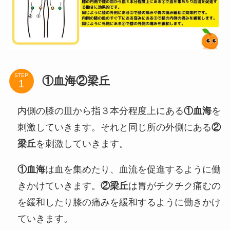
STEP
①血海②梁丘
内側の膝の皿から指３本分程度上にある
①血海
を
刺激していきます。それと同じ所の外側にある
②
梁丘
を刺激していきます。
①血海
は血を集めたり、血流を促進するように働
きかけていきます。
②梁丘
は胃がチクチク痛むの
を緩和したり膝の痛みを緩和するように働きかけ
ていきます。