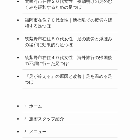
太宰府市在住２０代女性｜夜勤明けの足のむ
くみを緩和するための足つぼ
福岡市在住７０代女性｜断捨離での疲労を緩
和する足つぼ
筑紫野市在住８０代女性｜足の疲労と浮腫み
の緩和に効果的な足つぼ
筑紫野市在住４０代女性｜海外旅行の帰国後
の不調に行った足つぼ
『足が冷える』の原因と改善｜足を温める足
つぼ
ホーム
施術スタッフ紹介
メニュー