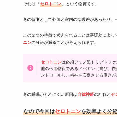
それは『
セロトニン
』という物質です。
冬の特徴として外気と室内の寒暖差があったり、
この２つの特徴で考えられることは寒暖差によっ
ニン
の分泌が減ることが考えられます。
セロトニン
は必須アミノ酸トリプトファ
他の伝達物質であるドパミン（喜び、快
ントロールし、精神を安定させる働きが
冬の睡眠がとれにくい原因は
自律神経
の乱れと
セ
なので今回は
セロトニン
を効率よく分