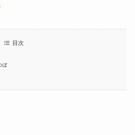
目次
つぼ