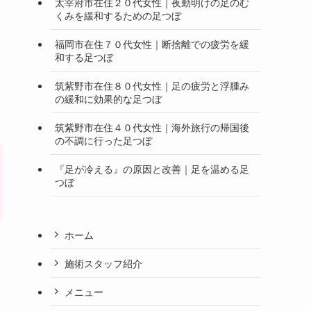
太宰府市在住２０代女性｜夜勤明けの足のむ
くみを緩和するための足つぼ
福岡市在住７０代女性｜断捨離での疲労を緩
和する足つぼ
筑紫野市在住８０代女性｜足の疲労と浮腫み
の緩和に効果的な足つぼ
筑紫野市在住４０代女性｜海外旅行の帰国後
の不調に行った足つぼ
『足が冷える』の原因と改善｜足を温める足
つぼ
ホーム
施術スタッフ紹介
メニュー