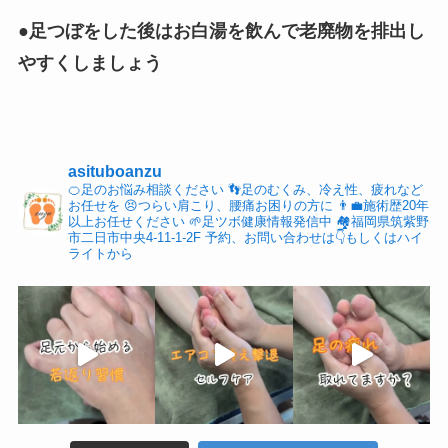
●足つぼをした後はお白湯を飲んで老廃物を排出し
やすくしましょう
asituboanzu
🍊足のお悩み相談ください
👣足のむくみ、冷え性、疲れなど
お任せを
😣つらい肩こり、腰痛お困りの方に
👨‍💼施術歴20年
以上お任せください
🌱足ツボ健康情報発信中
🏘福岡県筑紫野
市二日市中央4-11-1-2F
予約、お問い合わせは👇もしくはハイ
ライトから