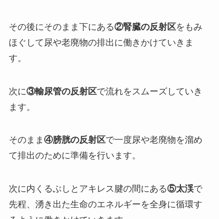
その後にそのまま下にある
②腎臓の反射区
をもみ
ほぐして尿や老廃物の排出に働きかけていきま
す。
次に
③輸尿管の反射区
で流れをスムーズしていき
ます。
そのまま
④膀胱の反射区
で一度尿や老廃物を溜め
て排出のために準備を行います。
次に内くるぶしとアキレス腱の間にある
⑤太渓
で
先程、湧き出た生命のエネルギーを全身に循環す