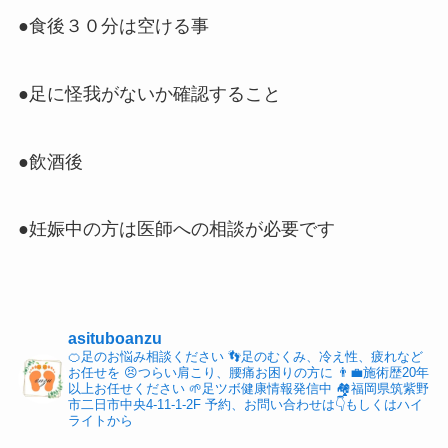
●食後３０分は空ける事
●足に怪我がないか確認すること
●飲酒後
●妊娠中の方は医師への相談が必要です
asituboanzu
🍊足のお悩み相談ください
👣足のむくみ、冷え性、疲れなど
お任せを
😣つらい肩こり、腰痛お困りの方に
👨‍💼施術歴20年
以上お任せください
🌱足ツボ健康情報発信中
🏘福岡県筑紫野
市二日市中央4-11-1-2F
予約、お問い合わせは👇もしくはハイ
ライトから