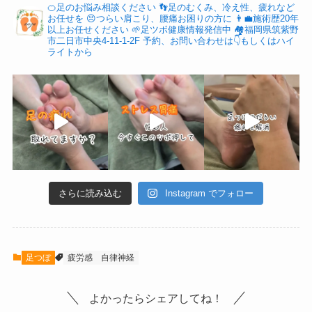
🍊足のお悩み相談ください
👣足のむくみ、冷え性、疲れなど
お任せを
😣つらい肩こり、腰痛お困りの方に
👨‍💼施術歴20年
以上お任せください
🌱足ツボ健康情報発信中
🏘福岡県筑紫野
市二日市中央4-11-1-2F
予約、お問い合わせは👇もしくはハイ
ライトから
さらに読み込む
Instagram でフォロー
足つぼ
疲労感
自律神経
よかったらシェアしてね！