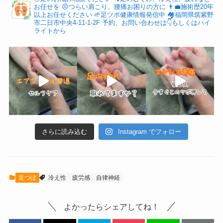
お任せを
😣つらい肩こり、腰痛お困りの方に
👨‍💼施術歴20年
以上お任せください
🌱足ツボ健康情報発信中
🏘福岡県筑紫野
市二日市中央4-11-1-2F
予約、お問い合わせは👇もしくはハイ
ライトから
さらに読み込む
Instagram でフォロー
足つぼ
冷え性
疲労感
自律神経
よかったらシェアしてね！