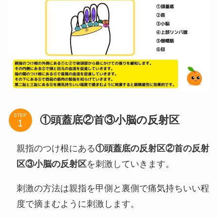
STEP
①頭蓋底②首③小脳の反射区
親指のつけ根にある
①頭蓋底の反射区②首の反射
区③小脳の反射区
を刺激していきます。
刺激の方法は親指を甲側と裏側で痛気持ちいい程
度で摘まむように刺激します。