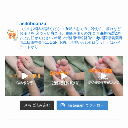
asituboanzu
🍊足のお悩み相談ください
👣足のむくみ、冷え性、疲れなど
お任せを
😣つらい肩こり、腰痛お困りの方に
👨‍💼施術歴20年
以上お任せください
🌱足ツボ健康情報発信中
🏘福岡県筑紫野
市二日市中央4-11-1-2F
予約、お問い合わせは👇もしくはハイ
ライトから
さらに読み込む
Instagram でフォロー