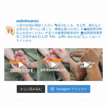
asituboanzu
🍊足のお悩み相談ください
👣足のむくみ、冷え性、疲れなど
お任せを
😣つらい肩こり、腰痛お困りの方に
👨‍💼施術歴20年
以上お任せください
🌱足ツボ健康情報発信中
🏘福岡県筑紫野
市二日市中央4-11-1-2F
予約、お問い合わせは👇もしくはハイ
ライトから
さらに読み込む
Instagram でフォロー