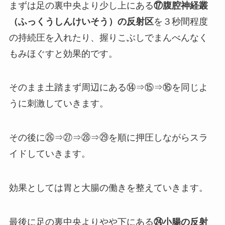
まずは足の裏中央より少し上にある
⑰腹腔神経叢
（ふっくうしんけいそう）の反射区
を３秒間程度
の持続圧を入れたり、握りこぶしでまんべんなく
もみほぐすと効果的です。
そのまま土踏まず周辺にある⑭⇒⑮⇒⑯を同じよ
うに刺激していきます。
その後に㉖⇒㉗⇒㉘⇒㉙を順に押圧しながらスラ
イドしていきます。
効果としては胃と大腸の働きを整えていきます。
最後に足の裏中央よりやや下にある
㉔小腸の反射