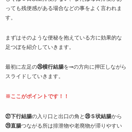
っても残便感がある場合などの事をよく言われま
す。
まずはそのような便秘を抱えている方に効果的な
足つぼを紹介していきます。
最初に左足の
㉖横行結腸
を➞の方向に押圧しながら
スライドしていきます。
※ここがポイントです！！
㉗下行結腸
の入り口と出口の角と
㉘Ｓ状結腸
から
㉙直腸
つながる所は排泄物や老廃物が滞りやすい