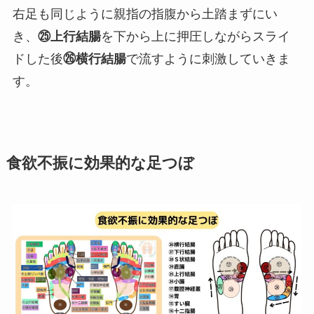
右足も同じように親指の指腹から土踏まずにい
き、
㉕上行結腸
を下から上に押圧しながらスライ
ドした後
㉖横行結腸
で流すように刺激していきま
す。
食欲不振に効果的な足つぼ