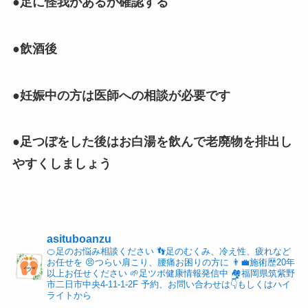
●足に怪我があるか確認する
●飲酒後
●妊娠中の方は医師への相談が必要です
●足つぼをした後はお白湯を飲んで老廃物を排出し
やすくしましょう
asituboanzu
🍊足のお悩み相談ください
👣足のむくみ、冷え性、疲れなど
お任せを
😣つらい肩こり、腰痛お困りの方に
👨‍💼施術歴20年
以上お任せください
🌱足ツボ健康情報発信中
🏘福岡県筑紫野
市二日市中央4-11-1-2F
予約、お問い合わせは👇もしくはハイ
ライトから