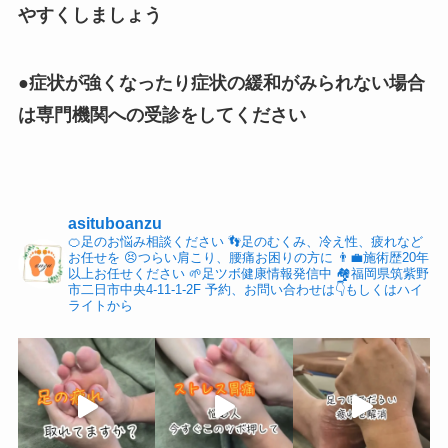
やすくしましょう
●症状が強くなったり症状の緩和がみられない場合
は専門機関への受診をしてください
asituboanzu
🍊足のお悩み相談ください
👣足のむくみ、冷え性、疲れなど
お任せを
😣つらい肩こり、腰痛お困りの方に
👨‍💼施術歴20年
以上お任せください
🌱足ツボ健康情報発信中
🏘福岡県筑紫野
市二日市中央4-11-1-2F
予約、お問い合わせは👇もしくはハイ
ライトから