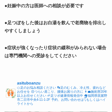
●妊娠中の方は医師への相談が必要です
●足つぼをした後はお白湯を飲んで老廃物を排出し
やすくしましょう
●症状が強くなったり症状の緩和がみられない場合
は専門機関への受診をしてください
asituboanzu
🍊足のお悩み相談ください
👣足のむくみ、冷え性、疲れなど
お任せを
😣つらい肩こり、腰痛お困りの方に
👨‍💼施術歴20年
以上お任せください
🌱足ツボ健康情報発信中
🏘福岡県筑紫野
市二日市中央4-11-1-2F
予約、お問い合わせは👇もしくはハイ
ライトから