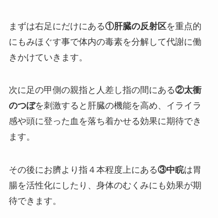
まずは右足にだけにある
①肝臓の反射区
を重点的
にもみほぐす事で体内の毒素を分解して代謝に働
きかけていきます。
次に足の甲側の親指と人差し指の間にある
②太衝
のつぼ
を刺激すると肝臓の機能を高め、イライラ
感や頭に登った血を落ち着かせる効果に期待でき
ます。
その後にお臍より指４本程度上にある
③中睆
は胃
腸を活性化にしたり、身体のむくみにも効果が期
待できます。