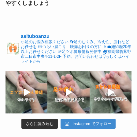
やすくしましょう
asituboanzu
🍊足のお悩み相談ください
👣足のむくみ、冷え性、疲れなど
お任せを
😣つらい肩こり、腰痛お困りの方に
👨‍💼施術歴20年
以上お任せください
🌱足ツボ健康情報発信中
🏘福岡県筑紫野
市二日市中央4-11-1-2F
予約、お問い合わせは👇もしくはハイ
ライトから
さらに読み込む
Instagram でフォロー