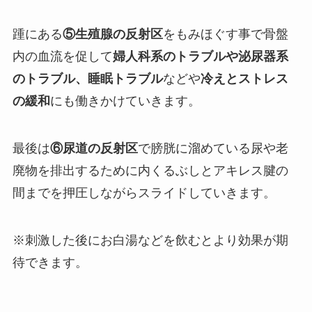
踵にある
⑤生殖腺の反射区
をもみほぐす事で骨盤
内の血流を促して
婦人科系のトラブルや泌尿器系
のトラブル、睡眠トラブル
などや
冷えとストレス
の緩和
にも働きかけていきます。
最後は
⑥尿道の反射区
で膀胱に溜めている尿や老
廃物を排出するために内くるぶしとアキレス腱の
間までを押圧しながらスライドしていきます。
※刺激した後にお白湯などを飲むとより効果が期
待できます。