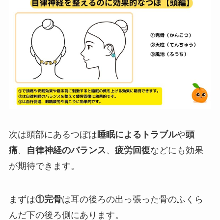
次は頭部にあるつぼは
睡眠によるトラブル
や
頭
痛
、
自律神経のバランス
、
疲労回復
などにも効果
が期待できます。
まずは
①完骨
は耳の後ろの出っ張った骨のふくら
んだ下の後ろ側にあります。