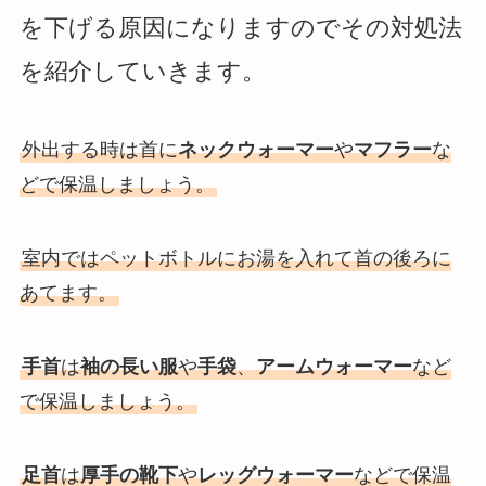
を下げる原因になりますのでその対処法
を紹介していきます。
外出する時は首に
ネックウォーマー
や
マフラー
な
どで保温しましょう。
室内ではペットボトルにお湯を入れて首の後ろに
あてます。
手首
は
袖の長い服
や
手袋
、
アームウォーマー
など
で保温しましょう。
足首
は
厚手の靴下
や
レッグウォーマー
などで保温