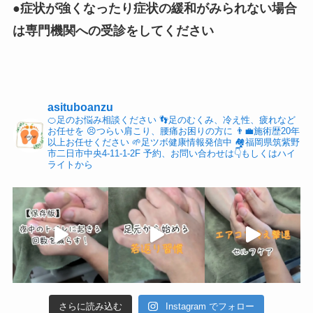
●症状が強くなったり症状の緩和がみられない場合
は専門機関への受診をしてください
asituboanzu
🍊足のお悩み相談ください
👣足のむくみ、冷え性、疲れなど
お任せを
😣つらい肩こり、腰痛お困りの方に
👨‍💼施術歴20年
以上お任せください
🌱足ツボ健康情報発信中
🏘福岡県筑紫野
市二日市中央4-11-1-2F
予約、お問い合わせは👇もしくはハイ
ライトから
さらに読み込む
Instagram でフォロー