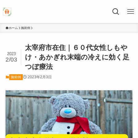
ホーム
施術例
太宰府市在住｜６０代女性しもや
2023
け・あかぎれ末端の冷えに効く足
2/03
つぼ療法
2023年2月3日
施術例