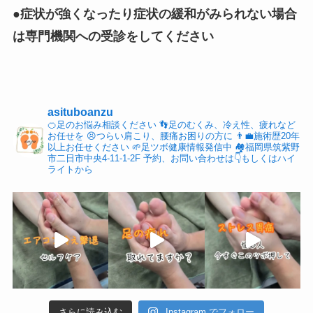
●症状が強くなったり症状の緩和がみられない場合
は専門機関への受診をしてください
asituboanzu
🍊足のお悩み相談ください
👣足のむくみ、冷え性、疲れなど
お任せを
😣つらい肩こり、腰痛お困りの方に
👨‍💼施術歴20年
以上お任せください
🌱足ツボ健康情報発信中
🏘福岡県筑紫野
市二日市中央4-11-1-2F
予約、お問い合わせは👇もしくはハイ
ライトから
さらに読み込む
Instagram でフォロー