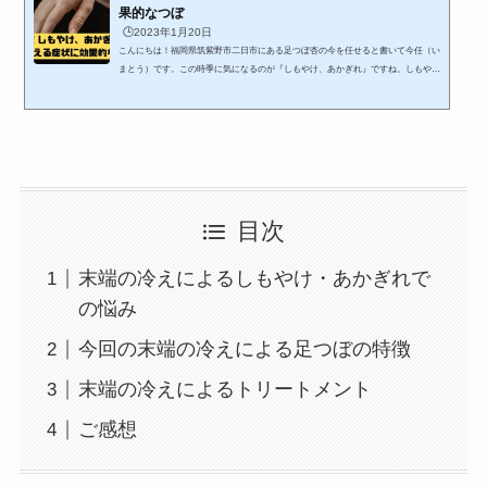
果的なつぼ
🕒️2023年1月20日
こんにちは！福岡県筑紫野市二日市にある足つぼ杏の今を任せると書いて今任（い
まとう）です。この時季に気になるのが『しもやけ、あかぎれ』ですね。しもやけ
は寒暖差の影響があって部屋と外での温度が１０℃以上違うと発症しやすいといわ
れています。寒い外から帰ってきて厚着のままでいると、部屋が暖かくて汗をかく
と靴下が濡れてしまってそのままでいるとしもやけの原因になってしまいます。後
は水を使った後に手が濡れたままだと、その水が冷たくなる事で血行不良を起こし
手がジンジンしたり痒みを感じたりします。あかぎれも似た...
目次
末端の冷えによるしもやけ・あかぎれで
の悩み
今回の末端の冷えによる足つぼの特徴
末端の冷えによるトリートメント
ご感想