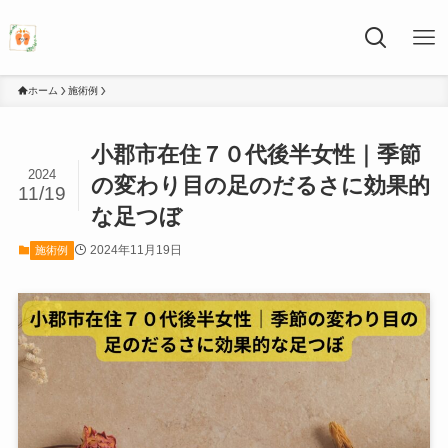
ホーム
施術例
小郡市在住７０代後半女性｜季節
2024
の変わり目の足のだるさに効果的
11/19
な足つぼ
2024年11月19日
施術例