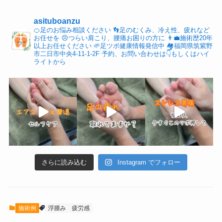
asituboanzu
🍊足のお悩み相談ください
👣足のむくみ、冷え性、疲れなど
お任せを
😣つらい肩こり、腰痛お困りの方に
👨‍💼施術歴20年
以上お任せください
🌱足ツボ健康情報発信中
🏘福岡県筑紫野
市二日市中央4-11-1-2F
予約、お問い合わせは👇もしくはハイ
ライトから
さらに読み込む
Instagram でフォロー
施術例
浮腫み
疲労感