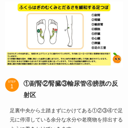
①副腎②腎臓③輸尿管④膀胱の反
STEP
射区
足裏中央から土踏まずにかけてある①②③④で足
元に停滞している余分な水分や老廃物を排出する