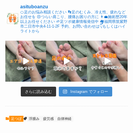
asituboanzu
🍊足のお悩み相談ください
👣足のむくみ、冷え性、疲れなど
お任せを
😣つらい肩こり、腰痛お困りの方に
👨‍💼施術歴20年
以上お任せください
🌱足ツボ健康情報発信中
🏘福岡県筑紫野
市二日市中央4-11-1-2F
予約、お問い合わせは👇もしくはハイ
ライトから
さらに読み込む
Instagram でフォロー
足つぼ
浮腫み
疲労感
自律神経